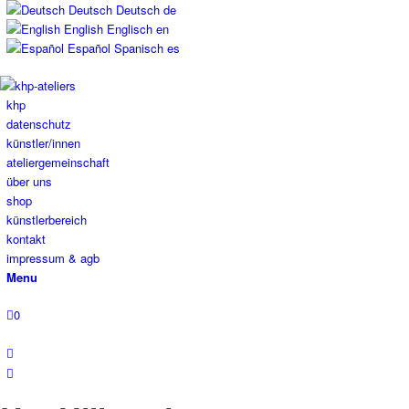
Deutsch
Deutsch
de
English
Englisch
en
Español
Spanisch
es
khp
datenschutz
künstler/innen
ateliergemeinschaft
über uns
shop
künstlerbereich
kontakt
impressum & agb
Menu
0