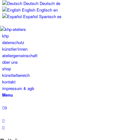
Deutsch
Deutsch
de
English
Englisch
en
Español
Spanisch
es
khp
datenschutz
künstler/innen
ateliergemeinschaft
über uns
shop
künstlerbereich
kontakt
impressum & agb
Menu
0