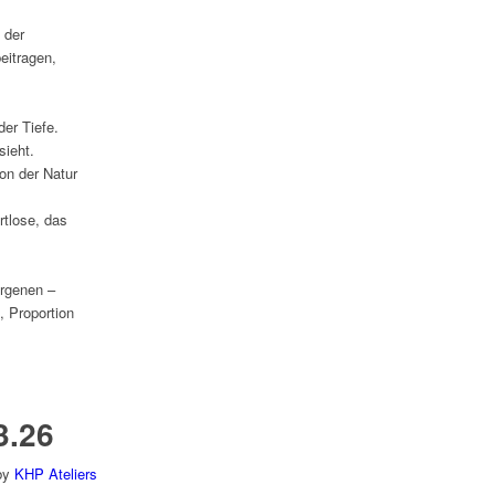
 der
eitragen,
er Tiefe.
ieht.
on der Natur
rtlose, das
orgenen –
, Proportion
3.26
by
KHP Ateliers