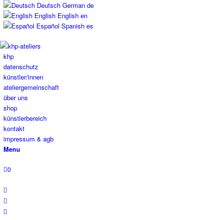
Deutsch
German
de
English
English
en
Español
Spanish
es
khp
datenschutz
künstler/innen
ateliergemeinschaft
über uns
shop
künstlerbereich
kontakt
impressum & agb
Menu
0