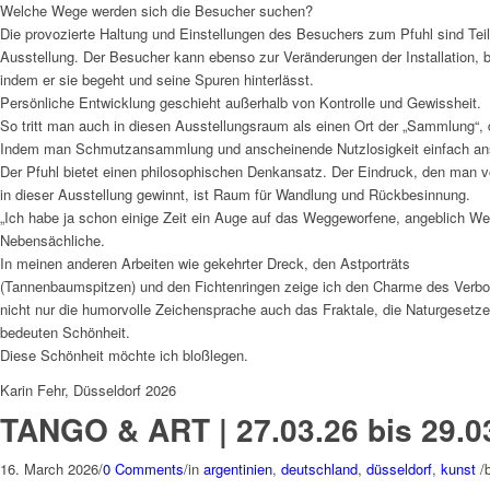
Welche Wege werden sich die Besucher suchen?
Die provozierte Haltung und Einstellungen des Besuchers zum Pfuhl sind Teil
Ausstellung. Der Besucher kann ebenso zur Veränderungen der Installation, b
indem er sie begeht und seine Spuren hinterlässt.
Persönliche Entwicklung geschieht außerhalb von Kontrolle und Gewissheit.
So tritt man auch in diesen Ausstellungsraum als einen Ort der „Sammlung“, d
Indem man Schmutzansammlung und anscheinende Nutzlosigkeit einfach ans
Der Pfuhl bietet einen philosophischen Denkansatz. Der Eindruck, den man v
in dieser Ausstellung gewinnt, ist Raum für Wandlung und Rückbesinnung.
„Ich habe ja schon einige Zeit ein Auge auf das Weggeworfene, angeblich We
Nebensächliche.
In meinen anderen Arbeiten wie gekehrter Dreck, den Astporträts
(Tannenbaumspitzen) und den Fichtenringen zeige ich den Charme des Verb
nicht nur die humorvolle Zeichensprache auch das Fraktale, die Naturgesetze
bedeuten Schönheit.
Diese Schönheit möchte ich bloßlegen.
Karin Fehr, Düsseldorf 2026
TANGO & ART | 27.03.26 bis 29.0
16. March 2026
/
0 Comments
/
in
argentinien
,
deutschland
,
düsseldorf
,
kunst
/