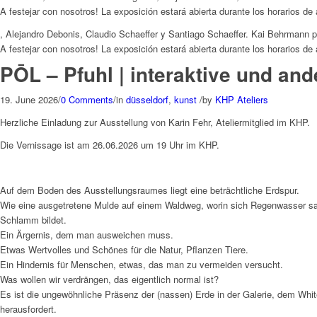
A festejar con nosotros! La exposición estará abierta durante los horari
, Alejandro Debonis, Claudio Schaeffer y Santiago Schaeffer. Kai Behrmann pr
A festejar con nosotros! La exposición estará abierta durante los horari
PŌL – Pfuhl | interaktive und an
19. June 2026
/
0 Comments
/
in
düsseldorf
,
kunst
/
by
KHP Ateliers
Herzliche Einladung zur Ausstellung von Karin Fehr, Ateliermitglied im KHP.
Die Vernissage ist am 26.06.2026 um 19 Uhr im KHP.
Auf dem Boden des Ausstellungsraumes liegt eine beträchtliche Erdspur.
Wie eine ausgetretene Mulde auf einem Waldweg, worin sich Regenwasser s
Schlamm bildet.
Ein Ärgernis, dem man ausweichen muss.
Etwas Wertvolles und Schönes für die Natur, Pflanzen Tiere.
Ein Hindernis für Menschen, etwas, das man zu vermeiden versucht.
Was wollen wir verdrängen, das eigentlich normal ist?
Es ist die ungewöhnliche Präsenz der (nassen) Erde in der Galerie, dem Whit
herausfordert.