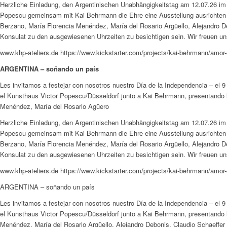
Herzliche Einladung, den Argentinischen Unabhängigkeitstag am 12.07.26 im A
Popescu gemeinsam mit Kai Behrmann die Ehre eine Ausstellung ausrichte
Berzano, María Florencia Menéndez, María del Rosario Argüello, Alejandro De
Konsulat zu den ausgewiesenen Uhrzeiten zu besichtigen sein. Wir freuen u
www.khp-ateliers.de https://www.kickstarter.com/projects/kai-behrmann
ARGENTINA – soñando un país
Les invitamos a festejar con nosotros nuestro Día de la Independencia – e
el Kunsthaus Victor Popescu/Düsseldorf junto a Kai Behrmann, presentand
Menéndez, María del Rosario Agüero
Herzliche Einladung, den Argentinischen Unabhängigkeitstag am 12.07.26 im A
Popescu gemeinsam mit Kai Behrmann die Ehre eine Ausstellung ausrichte
Berzano, María Florencia Menéndez, María del Rosario Argüello, Alejandro De
Konsulat zu den ausgewiesenen Uhrzeiten zu besichtigen sein. Wir freuen u
www.khp-ateliers.de https://www.kickstarter.com/projects/kai-behrmann
ARGENTINA – soñando un país
Les invitamos a festejar con nosotros nuestro Día de la Independencia – e
el Kunsthaus Victor Popescu/Düsseldorf junto a Kai Behrmann, presentand
Menéndez, María del Rosario Argüello, Alejandro Debonis, Claudio Schaeffer 