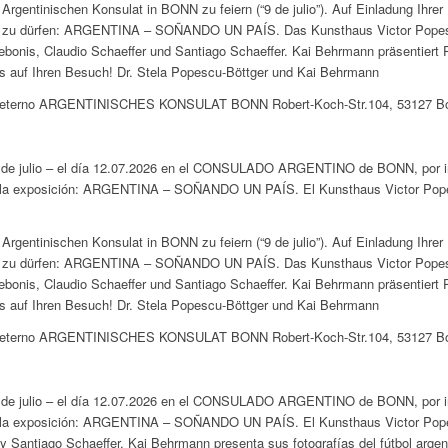
rgentinischen Konsulat in BONN zu feiern (“9 de julio”). Auf Einladung Ihrer
n zu dürfen: ARGENTINA – SOÑANDO UN PAÍS. Das Kunsthaus Victor Popescu 
bonis, Claudio Schaeffer und Santiago Schaeffer. Kai Behrmann präsentiert P
ns auf Ihren Besuch! Dr. Stela Popescu-Böttger und Kai Behrmann
/amor-eterno ARGENTINISCHES KONSULAT BONN Robert-Koch-Str.104, 53127 B
l 9 de julio – el día 12.07.2026 en el CONSULADO ARGENTINO de BONN, por in
o la exposición: ARGENTINA – SOÑANDO UN PAÍS. El Kunsthaus Victor Popesc
rgentinischen Konsulat in BONN zu feiern (“9 de julio”). Auf Einladung Ihrer
n zu dürfen: ARGENTINA – SOÑANDO UN PAÍS. Das Kunsthaus Victor Popescu 
bonis, Claudio Schaeffer und Santiago Schaeffer. Kai Behrmann präsentiert P
ns auf Ihren Besuch! Dr. Stela Popescu-Böttger und Kai Behrmann
/amor-eterno ARGENTINISCHES KONSULAT BONN Robert-Koch-Str.104, 53127 B
l 9 de julio – el día 12.07.2026 en el CONSULADO ARGENTINO de BONN, por in
o la exposición: ARGENTINA – SOÑANDO UN PAÍS. El Kunsthaus Victor Popesc
y Santiago Schaeffer. Kai Behrmann presenta sus fotografías del fútbol argen