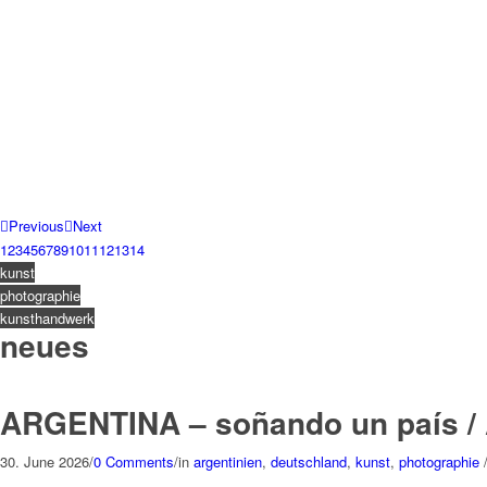
Previous
Next
1
2
3
4
5
6
7
8
9
10
11
12
13
14
kunst
photographie
kunsthandwerk
neues
ARGENTINA – soñando un país /
30. June 2026
/
0 Comments
/
in
argentinien
,
deutschland
,
kunst
,
photographie