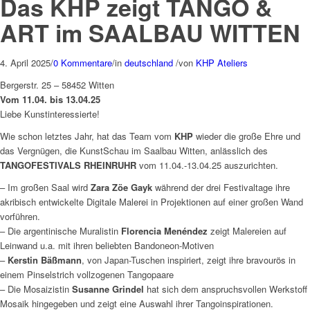
Das KHP zeigt TANGO &
ART im SAALBAU WITTEN
4. April 2025
/
0 Kommentare
/
in
deutschland
/
von
KHP Ateliers
Bergerstr. 25 – 58452 Witten
Vom 11.04. bis 13.04.25
Liebe Kunstinteressierte!
Wie schon letztes Jahr, hat das Team vom
KHP
wieder die große Ehre und
das Vergnügen, die KunstSchau im Saalbau Witten, anlässlich des
TANGOFESTIVALS RHEINRUHR
vom 11.04.-13.04.25 auszurichten.
– Im großen Saal wird
Zara Zöe Gayk
während der drei Festivaltage ihre
akribisch entwickelte Digitale Malerei in Projektionen auf einer großen Wand
vorführen.
– Die argentinische Muralistin
Florencia Menéndez
zeigt Malereien auf
Leinwand u.a. mit ihren beliebten Bandoneon-Motiven
–
Kerstin Bäßmann
, von Japan-Tuschen inspiriert, zeigt ihre bravourös in
einem Pinselstrich vollzogenen Tangopaare
– Die Mosaizistin
Susanne Grindel
hat sich dem anspruchsvollen Werkstoff
Mosaik hingegeben und zeigt eine Auswahl ihrer Tangoinspirationen.