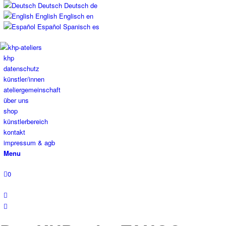
Deutsch
Deutsch
de
English
Englisch
en
Español
Spanisch
es
khp
datenschutz
künstler/innen
ateliergemeinschaft
über uns
shop
künstlerbereich
kontakt
impressum & agb
Menu
0