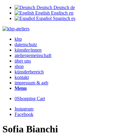
Deutsch
Deutsch
de
English
Englisch
en
Español
Spanisch
es
khp
datenschutz
künstler/innen
ateliergemeinschaft
über uns
shop
künstlerbereich
kontakt
impressum & agb
Menu
0
Shopping Cart
Instagram
Facebook
Sofia Bianchi