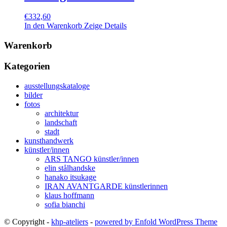
€
332,60
In den Warenkorb
Zeige Details
Warenkorb
Kategorien
ausstellungskataloge
bilder
fotos
architektur
landschaft
stadt
kunsthandwerk
künstler/innen
ARS TANGO künstler/innen
elin stålhandske
hanako itsukage
IRAN AVANTGARDE künstlerinnen
klaus hoffmann
sofia bianchi
© Copyright -
khp-ateliers
-
powered by Enfold WordPress Theme