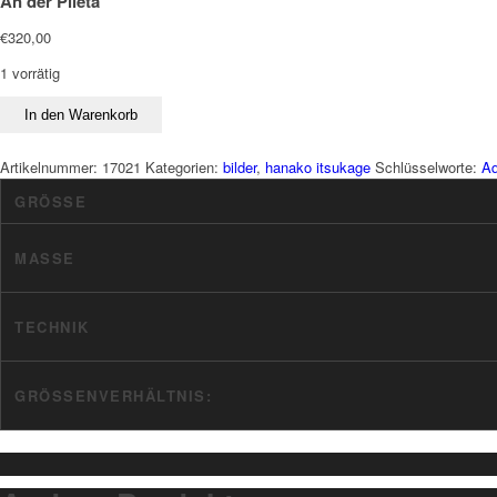
An der Pileta
€
320,00
1 vorrätig
In den Warenkorb
Artikelnummer:
17021
Kategorien:
bilder
,
hanako itsukage
Schlüsselworte:
Aq
GRÖSSE
MASSE
TECHNIK
GRÖSSENVERHÄLTNIS: