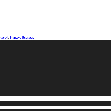
uarell
,
Hanako Itsukage