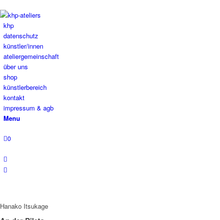
khp
datenschutz
künstler/innen
ateliergemeinschaft
über uns
shop
künstlerbereich
kontakt
impressum & agb
Menu
0
Hanako Itsukage